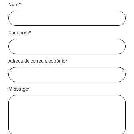
Nom
*
Cognoms
*
Adreça de correu electrònic
*
Missatge
*