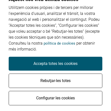
Utilitzem cookies pròpies i de tercers per millorar
l'experiència d'usuari, analitzar el trànsit, la vostra
navegació al web i personalitzar el contingut. Podeu
Proveïdors
“Acceptar totes les cookies”, “Configurar les cookies”
que voleu acceptar o bé “Rebutjar-les totes” (excepte
Perfil del contractant
les cookies tècniques que són necessàries).
Consulteu la nostra
per obtenir
política de cookies
més informació.
Factura electrònica
Accepta totes les cookies
© Salut Sant Joan Reus Baix Camp - Tots els drets
Rebutjar-les totes
reservats
|
Contacte
Avís legal
Política de cookies
Configurar les cookies
Protecció de dades
Accessibilitat
Crèdits