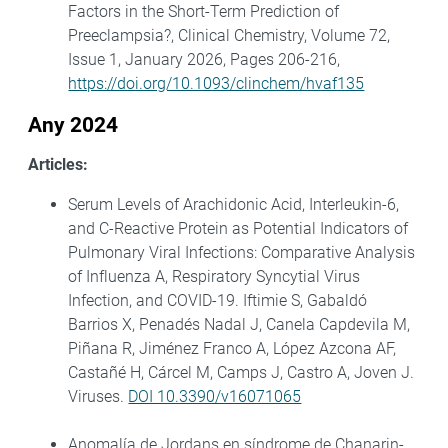
Factors in the Short-Term Prediction of
Preeclampsia?, Clinical Chemistry, Volume 72,
Issue 1, January 2026, Pages 206-216,
https://doi.org/10.1093/clinchem/hvaf135
Any 2024
Articles:
Serum Levels of Arachidonic Acid, Interleukin-6,
and C-Reactive Protein as Potential Indicators of
Pulmonary Viral Infections: Comparative Analysis
of Influenza A, Respiratory Syncytial Virus
Infection, and COVID-19. Iftimie S, Gabaldó
Barrios X, Penadés Nadal J, Canela Capdevila M,
Piñana R, Jiménez Franco A, López Azcona AF,
Castañé H, Cárcel M, Camps J, Castro A, Joven J.
Viruses.
DOI 10.3390/v16071065
Anomalía de Jordans en síndrome de Chanarin-