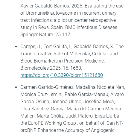
Xavier Gabaldó-Barrios. 2025. Evaluating the use
of Uromune® autovaccine in recurrent urinary
tract infections: a pilot unicenter retrospective
study in Reus, Spain. BMC Infectious Diseases.
Springer Nature. 25-117.
Camps, J.; Fort-Gallifa, I.; Gabaldó-Barrios, X. The
Transformative Role of Molecular, Cellular, and
Blood Biomarkers in Precision Medicine.
Biomolecules 2025, 15, 1680.
https://doi.org/10.3390/biom15121680
Carmen Garrido-Giménez, Madalina Nicoleta Nan,
Mónica Cruz-Lemini, Pablo García-Manau, Álvaro
Garcia-Osuna, Johana Ullmo, Josefina Mora,
Olga Sánchez-García, Maria del Carmen Medina-
Mallén, Marta Chóliz, Judit Platero, Elisa Llurba,
the EuroPE Working Group , on behalf of, Can NT-
proBNP Enhance the Accuracy of Angiogenic