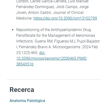
Cordón, Carles García-Cervera, Luís Manuel
Fernández-Domínguez, Jordi Camps, Jorge
Joven, Antoni Castro. Journal of Clinical
Medicine.
https://doi.org/10.3390/jcm13102799
Repositioning of the Antihyperlipidemic Drug
Fenofibrate for the Management of Aeromonas
Infections. Guerra RM, Figueras MJ, Pujol-Bajador
I, Fernández-Bravo A. Microorganisms. 2024 Feb
25;12(3):465.
doi:
10.3390/microorganisms12030465.PMID:
38543516
Recerca
Anatomia Patològica