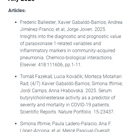
Articles:
Frederic Ballester; Xavier Gabaldó-Barrios; Andrea
Jiménez-Franco; et al; Jorge Joven. 2025.
Insights into the diagnostic and prognostic value
of paraoxonase 1-related variables and
inflammatory markers in community-acquired
pneumonia. Chemico-biological interactions.
Elsevier. 418:111606, pp.1-11.
Tomáš Fazekaš; Lucia Kováčik; Morteza Motahari
Rad; (4/7) Xavier Gabaldó-Barrios; Simona Iftimie;
Jordi Camps; Anna Hrabovská. 2025. Serum
butyrylcholinesterase activity as a predictor of
severity and mortality in COVID-19 patients.
Scientific Reports. Nature Portfolio. 15-23437.
Simona Iftimie; Paula Ladero-Palacio; Ana F.
López-Azcona; et al; Mercè Pascual-Queralt;