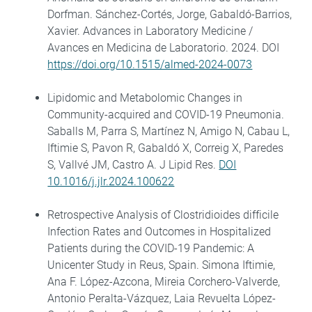
Dorfman. Sánchez-Cortés, Jorge, Gabaldó-Barrios,
Xavier. Advances in Laboratory Medicine /
Avances en Medicina de Laboratorio. 2024. DOI
https://doi.org/10.1515/almed-2024-0073
Lipidomic and Metabolomic Changes in
Community-acquired and COVID-19 Pneumonia.
Saballs M, Parra S, Martínez N, Amigo N, Cabau L,
Iftimie S, Pavon R, Gabaldó X, Correig X, Paredes
S, Vallvé JM, Castro A. J Lipid Res.
DOI
10.1016/j.jlr.2024.100622
Retrospective Analysis of Clostridioides difficile
Infection Rates and Outcomes in Hospitalized
Patients during the COVID-19 Pandemic: A
Unicenter Study in Reus, Spain. Simona Iftimie,
Ana F. López-Azcona, Mireia Corchero-Valverde,
Antonio Peralta-Vázquez, Laia Revuelta López-