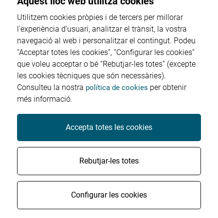
Aquest lloc web utilitza cookies
Utilitzem cookies pròpies i de tercers per millorar
l'experiència d'usuari, analitzar el trànsit, la vostra
navegació al web i personalitzar el contingut. Podeu
Proveïdors
“Acceptar totes les cookies”, “Configurar les cookies”
que voleu acceptar o bé “Rebutjar-les totes” (excepte
Perfil del contractant
les cookies tècniques que són necessàries).
Consulteu la nostra
per obtenir
política de cookies
més informació.
Factura electrònica
Accepta totes les cookies
© Salut Sant Joan Reus Baix Camp - Tots els drets
Rebutjar-les totes
reservats
|
Contacte
Avís legal
Política de cookies
Configurar les cookies
Protecció de dades
Accessibilitat
Crèdits