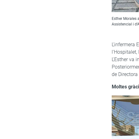
Esther Morales a
Assistencial i 
L'infermera 
l'Hospitalet
L'Esther va 
Posteriormen
de Directora 
Moltes gràci