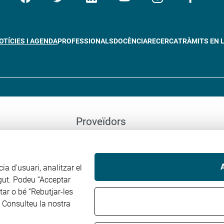
OTÍCIES I AGENDA
PROFESSIONALS
DOCÈNCIA
RECERCA
TRÀMITS EN L
Proveïdors
Perfil del contractant
cia d'usuari, analitzar el
Factura electrònica
ngut. Podeu “Acceptar
tar o bé “Rebutjar-les
. Consulteu la nostra