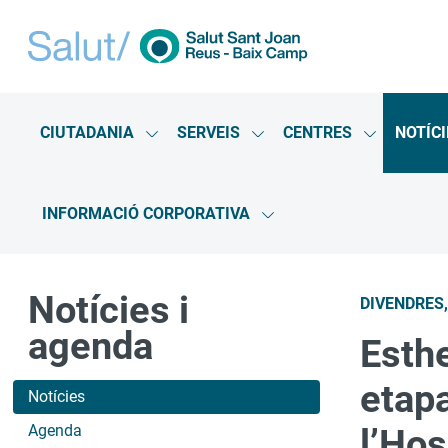
CIUTADANIA
SERVEIS
CENTRES
NOTÍCI
Mostra el submenú per “Ciutadania”
Mostra el submenú per “S
Mostra el
INFORMACIÓ CORPORATIVA
Mostra el submenú per “
Notícies i
DIVENDRES,
agenda
Esthe
etapa
Notícies
Agenda
l’Hos