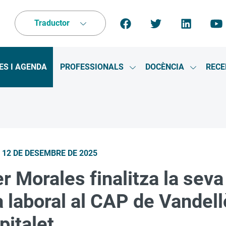
Traductor
ES I AGENDA
PROFESSIONALS
DOCÈNCIA
RECE
erveis”
 submenú per “Centres”
Mostra el submenú per “P
Mostra e
Informació corporativa”
 12 DE DESEMBRE DE 2025
r Morales finalitza la seva
 laboral al CAP de Vandell
pitalet