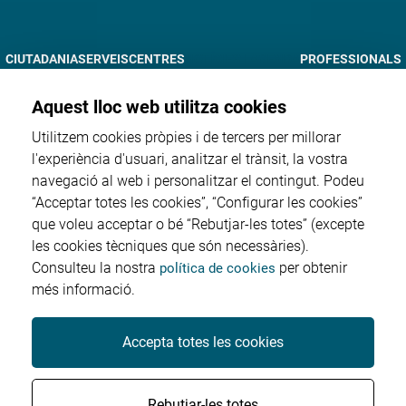
CIUTADANIA
SERVEIS
CENTRES
NOTÍCIES I AGENDA
PROFESSIONALS
DOCÈNCIA
RECERCA
TRÀMITS EN LÍNIA
INFORMACIÓ CORPORATIVA
Aquest lloc web utilitza cookies
Utilitzem cookies pròpies i de tercers per millorar
l'experiència d'usuari, analitzar el trànsit, la vostra
navegació al web i personalitzar el contingut. Podeu
Proveïdors
“Acceptar totes les cookies”, “Configurar les cookies”
que voleu acceptar o bé “Rebutjar-les totes” (excepte
Perfil del contractant
les cookies tècniques que són necessàries).
Consulteu la nostra
per obtenir
política de cookies
més informació.
Factura electrònica
Accepta totes les cookies
© Salut Sant Joan Reus Baix Camp - Tots els drets
Rebutjar-les totes