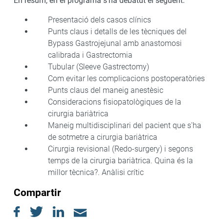
En resum, en el programa s'ha debatut el següent:
Presentació dels casos clínics
Punts claus i detalls de les tècniques del
Bypass Gastrojejunal amb anastomosi
calibrada i Gastrectomia
Tubular (Sleeve Gastrectomy)
Com evitar les complicacions postoperatòries
Punts claus del maneig anestèsic
Consideracions fisiopatològiques de la
cirurgia bariàtrica
Maneig multidisciplinari del pacient que s'ha
de sotmetre a cirurgia bariàtrica
Cirurgia revisional (Redo-surgery) i segons
temps de la cirurgia bariàtrica. Quina és la
millor tècnica?. Anàlisi crític
Compartir