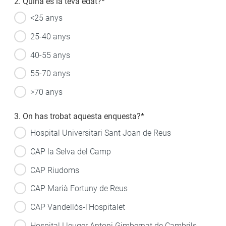
2. Quina és la teva edat?
*
<25 anys
25-40 anys
40-55 anys
55-70 anys
>70 anys
3. On has trobat aquesta enquesta?
*
Hospital Universitari Sant Joan de Reus
CAP la Selva del Camp
CAP Riudoms
CAP Marià Fortuny de Reus
CAP Vandellòs-l'Hospitalet
Hospital Lleuger Antoni Gimbernat de Cambrils