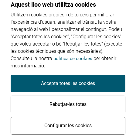
Aquest lloc web utilitza cookies
Utilitzem cookies pròpies i de tercers per millorar
l'experiència d'usuari, analitzar el trànsit, la vostra
navegació al web i personalitzar el contingut. Podeu
Proveïdors
“Acceptar totes les cookies”, “Configurar les cookies”
que voleu acceptar o bé “Rebutjar-les totes” (excepte
Perfil del contractant
les cookies tècniques que són necessàries).
Consulteu la nostra
per obtenir
política de cookies
més informació.
Factura electrònica
Accepta totes les cookies
© Salut Sant Joan Reus Baix Camp - Tots els drets
Rebutjar-les totes
reservats
|
Contacte
Avís legal
Política de cookies
Configurar les cookies
Protecció de dades
Accessibilitat
Crèdits